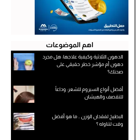
اهم الموضوعات
الدهون الثلاثية وكيفية علاجها: هل مجرد
دهون أم مؤشر خطر حقيقي على
صحتك؟
أفضل أنواع السيروم للشعر: وداعاً
للتقصف والهيشان
البطيخ لفقدان الوزن .. ما هو أفضل
وقت لتناوله ؟