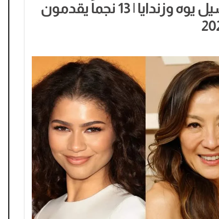
بينهم نيكولاس كيدج وميشيل يوه وزندايا | 13 نجماً يقدمون