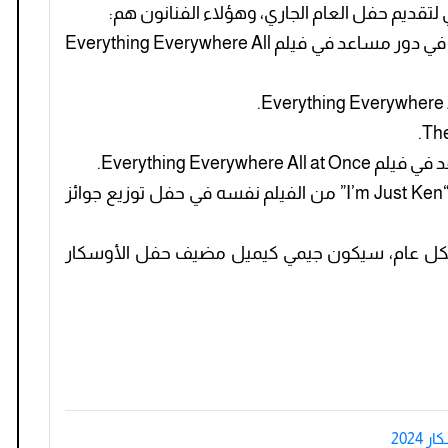
لتقديم حفل العام الجاري، وهؤلاء الفنانون هم:
كي هوي تشيوان: حاز على جائزة أفضل ممثل في دور مساعد في فيلم Everything Everywhere All
Everything Eve.
ويقدم نجم فيلم “باربي” ريان غوسلينغ أغنية “I’m Just Ken” من الفيلم نفسه في حفل توزيع جوائز
عة بشكل عام، سيكون جيمي كيميل مضيف حفل الأوسكار
2024