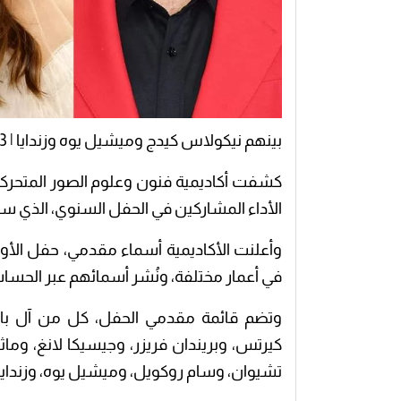
بينهم نيكولاس كيدج وميشيل يوه وزندايا | 13 نجماً يقدمون حفل توزيع جوائز أوسكار 2024.
كشفت أكاديمية فنون وعلوم الصور المتحرك
الأداء المشاركين في الحفل السنوي، الذي سيتم بثه مباش
في أعمار مختلفة، ونُشر أسمائهم عبر الحسا
وتضم قائمة مقدمي الحفل، كل من آل باتش
كيرتس، وبريندان فريزر، وجيسيكا لانغ، وماث
تشيوان، وسام روكويل، وميشيل يوه، وزندايا