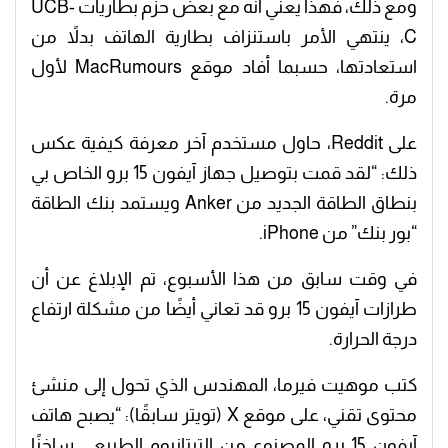
ومع ذلك، فهذا يعني أنه مع بعض حزم بطاريات UCB-
C، ينتهي الأمر باستنزاف بطارية الهاتف بدلاً من
استعادتها، حسبما أفاد موقع MacRumours لأول
مرة.
على Reddit، حاول مستخدم آخر معرفة كيفية عكس
ذلك: “لقد قمت بتوصيل جهاز آيفون 15 برو الخاص بي
بنطاق الطاقة الجديد من Anker ويستمد بنك الطاقة
“بور بنك” من iPhone.
في وقت سابق من هذا الأسبوع، تم الإبلاغ عن أن
طرازات آيفون 15 برو قد تعاني أيضًا من مشكلة ارتفاع
درجة الحرارة.
كتب موهيت فيرما، المهندس الذي تحول إلى منشئ
محتوى تقني، على موقع X (تويتر سابقًا): “يصبح هاتف
آيفون 15 برو المصنوع من التيتانيوم الطبيعي ساخنًا