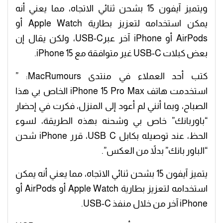
ويتميز آيفون 15 بشحن ثنائي الاتجاه، مما يعني أنه
يمكن استخدامه لتعزيز بطارية Apple Watch أو
AirPods أو ‌iPhone‌ آخر عبرUSB-C، ولكن يقال إن
بعض كبلات USB-C غير متوافقة مع iPhone 15.
كتب أحد العملاء في منتدى MacRumours: ”
استخدمت هاتف iPhone 15 Pro Max الخاص بي هذا
الصباح، وبما أنني لم أعود إلى المنزل، فكرت في إحضار
“باوربانك” خاص بي وشحنه بهذه الطريقة، لسوء
الحظ، عند توصيله بكابل USB C، قرر iPhone شحن
“الباور بانك” بدلاً من العكس”.
يتميز آيفون 15 بشحن ثنائي الاتجاه، مما يعني أنه يمكن
استخدامه لتعزيز بطارية Apple Watch أو AirPods أو
‌iPhone‌ آخر من خلال منفذ USB-C.