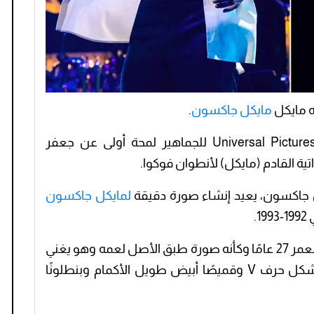
ه مايكل
مايكل جاكسون
.
قدمت شركتا Lionsgate وUniversal Pictures International للجماهير لمحة أولى عن جعفر
ية القادم (مايكل) لأنطوان فوكوا.
جاكسون، يعيد إنشاء صورة دقيقة
لمايكل جاكسون
.
وفي الصورة الجديدة، يبدو الشاب البالغ من العمر 27 عامًا وكأنه صورة طبق الأصل لعمه وهو يغني
في الميكروفون ويرتدي قميصًا بياقة على شكل حرف V وقميصًا أبيض طويل الأكمام وبنطلونًا