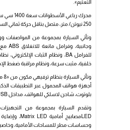
التعتيم».
250 نيوتن/ متر، متصل بناقل حركة ثماني السرعات.
خلفية، مثبت سرعة، ونظام مراقبة ضغط الإط
بلوتوث، شاحن لاسلكي للهواتف، مداخل USB، ومخرج خلفي كهرباء 230 فولت، وغيرها».
وتقدم السيارة بمجموعة من التجهيزات 
وحساسات مطر للمساحات الأمامية، وخاصية ا