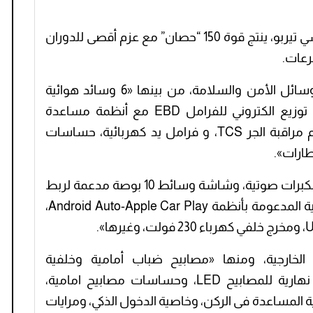
محرك رباعي الأسطوانات سعة 1400 سي سي تيربو، ينتج قوة 150 “حصان” مع عزم أقصى للدوران
وتأتي السيارة بمجموعة من المواصفات ووسائل الأمن والسلامة، من بينها «6 وسائد هوائية
وجانبية، وفرامل مانعة للانغلاق ABS مع توزيع الكتروني للفرامل EBD مع أنظمة مساعدة
للفرامل BA، ونظام الثبات الإلكتروني، نظام مراقبة الجر TCS، و فرامل يد كهربائية، حساسات
ارات».
وتأتي السيارة بنظام ترفيهي مكون من «8 مكبرات صوتية، وشاشة وسائط 10 بوصة مدعمة لربط
أجهزة هواتف المحمول عبر التطبيقات الذكية المدعومة بأنظمة Android Auto-Apple Car Play،
الخارجية، ومنها «مصابيح ضباب أمامية وخلفية
LEDمصابيح أمامية Matrix LED، وإضاءة نهارية للمصابيح LED، وحساسات مصابيح امامية،
لمساعدة فى الركن، وخاصية الدخول الذكي، ومرايات