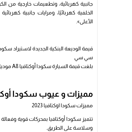
جانبية كهربائية، وتطعيمات خارجية من ال
الأعلى».
سي سي
بلغت قيمة السيارة سكودا أوكتافيا A8 موديل 2023 نحو 6,220 دولارا وذلك بعد تخفيضها 70%.
مميزات و عيوب سكودا أوكتافيا A8 مودي
مميزات سكودا اوكتافيا 2023
تتميز سكودا أوكتافيا بمحركات قوية وفعالة 
وسلاسة على الطريق.