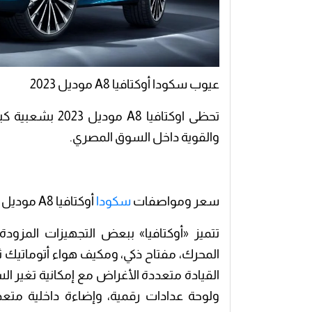
عيوب سكودا أوكتافيا A8 موديل 2023
تحظى اوكتافيا A8 موديل 2023 بشعبية كبيرة، حيث تقدم
والقوية داخل السوق المصري.
سعر ومواصفات
سكودا
أوكتافيا A8 موديل 2023
تتميز «أوكتافيا» ببعض التجهيزات المزود
المحرك، مفتاح ذكي، ومكيف هواء أتوماتيك ثن
القيادة متعددة الأغراض مع إمكانية تغير ال
ولوحة عدادات رقمية، وإضاءة داخلية متعد