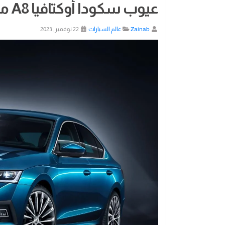
عيوب سكودا أوكتافيا A8 موديل 2023
Zainab
عالم السيارات
22 نوفمبر, 2023