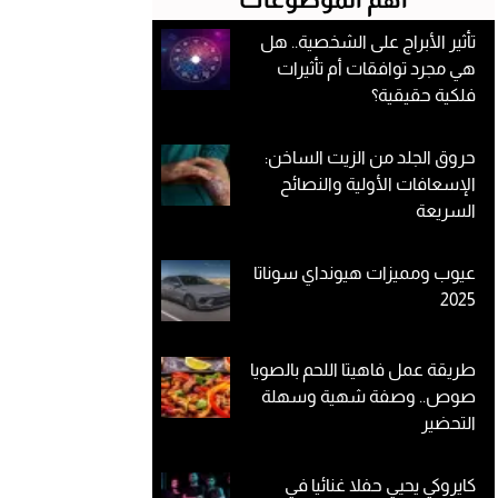
تأثير الأبراج على الشخصية.. هل
هي مجرد توافقات أم تأثيرات
فلكية حقيقية؟
حروق الجلد من الزيت الساخن:
الإسعافات الأولية والنصائح
السريعة
عيوب ومميزات هيونداي سوناتا
2025
طريقة عمل فاهيتا اللحم بالصويا
صوص.. وصفة شهية وسهلة
التحضير
كايروكي يحيي حفلا غنائيا في