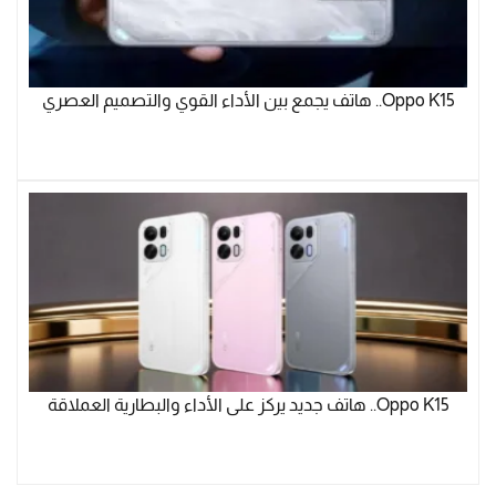
Oppo K15.. هاتف يجمع بين الأداء القوي والتصميم العصري
Oppo K15.. هاتف جديد يركز على الأداء والبطارية العملاقة