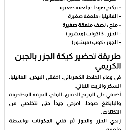
– بيكنج صودا : ملعقة صغيرة
– الفانيليا : ملعقة صغيرة
– ملح : نصف ملعقة صغيرة
– الجزر : 3 اكواب (مبشور)
– الجوز : كوب (مبشور)
طريقة تحضير كيكة الجزر بالجبن
الكريمي
في وعاء الخلاط الكهربائي، اخفقي البيض، الفانيليا،
السكر والزيت النباتي.
أضيفي على المزيج الدقيق، الملح، القرفة المطحونة
والبايكنغ صودا. امزجي جيداً حتى تتخلصي من
التكتلات.
زيدي الجزر والجوز ثم قلبي المكونات بواسطة
ملعقة.