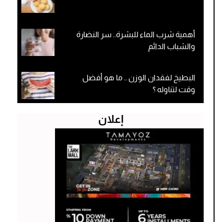
أهمية شرب الماء للبشرة.. سر النضارة
والشباب الدائم
البطيخ لفقدان الوزن .. ما هو أفضل
وقت لتناوله ؟
إعلان