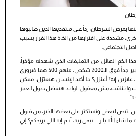
رطان
ها بمرض السرطان، رداً على منتقديها الذين طالبوها
خرى، مشددة على اقترابها من اتخاذ هذا القرار بسبب
صل الاجتماعي.
ذا الكم الهائل من التعليقات الذي شهدته مؤخراً،
وواصلت: “يا نهار أبيض على ما قيل، عدد كبير جداً فوق الـ2000 شخص، منهم 500 هما ضروري
 عايزين إيه؟ أعتزل؟ ما أكيد الإنسان هيعتزل، ممكن
قت واختنقت، مش معقول الواحد هيفضل طول العمر
ه”.
لناس بتبص لبعض وتستكثر على بعضها الخير، من قبول
 ما شاء الله يا رب نبقى زيه، أنتم إيه اللي يريحكم؟ إني