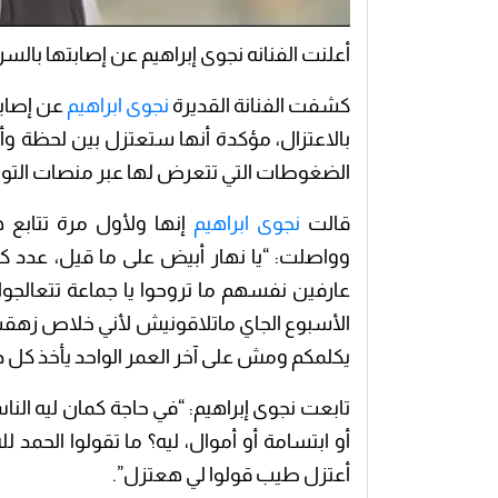
أعلنت الفنانه نجوى إبراهيم عن إصابتها بالس
كشفت الفنانة القديرة
نجوى ابراهيم
عن إصابت
بالاعتزال، مؤكدة أنها ستعتزل بين لحظة وأ
الضغوطات التي تتعرض لها عبر منصات التوا
قالت
نجوى ابراهيم
إنها ولأول مرة تتابع ه
عارفين نفسهم ما تروحوا يا جماعة تتعالجوا،
الأسبوع الجاي ماتلاقونيش لأني خلاص زه
يكلمكم ومش على آخر العمر الواحد يأخذ كل د
تابعت نجوى إبراهيم: “في حاجة كمان ليه ا
أو ابتسامة أو أموال، ليه؟ ما تقولوا الحمد لله
أعتزل طيب قولوا لي هعتزل”.