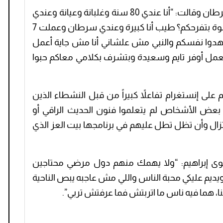
وكشفت ماما نجوى عن إصابتها بمرض السرطان وقالت: “أنا عندي 80 سنة وغلبانة وعيانة وعندي
سرطانات، إيه اللي يفرحكم؟ ما فيش حاجة حلوة بتفرحكم؟ طيب أنا كبيرة وعندي سرطان وعملت 7
دوا نفسكم والنبي مش علشاني أنا مش جاية أعمل
وبعمل أوفر تايم وسعيدة وبتشرف بكلامي معاكم حبوا
لى إنستغرام تفاعلاً كبيراً من قبل النشطاء الذين
بعض الأشخاص لم يتعلموا فنون الحديث الراقي أو
تزال وأن تظل تطل عليهم في برنامجها بيت العز الذي
وى إبراهيم: “ولا يهمك منهم دول مرضي محتاجين
ويديم عليكي محبة الناس واللي مش عاجبه يبص الناحية
نا، هما فيه ناس ما اتربتش فما عرفتش تربي”.