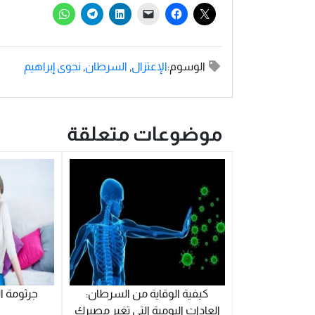
الوسوم:
اﻹعتزال
,
السرطان
,
نجوى إبراهيم
موضوعات متعلقة
كيفية الوقاية من السرطان:
جرثومة ا
العادات اليومية التي تغير مصيرك